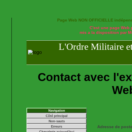
Page Web NON OFFICIELLE indépendant
C'est une page Web p
mis a la disposition par 
L'Ordre Militaire e
Contact avec l'ex
Web
Navigation
Côté principal
Non-sauts
Adresse de post
Erreurs
Chevalerie aujourd'hui