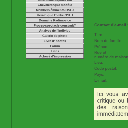
Chevaleresque modéle
Members éminents OSLJ
Heraldique l'ordre OSLJ
Domaine Radimovice
Contact d'e-mail 
Proces-spectacle construit?
Analyse de l'individu
Titre:
Galerie de photo
Nom de famille:
Livre d' hostes
Forum
Prénom:
Liens
Rue et
Achevé d'impression
numéro de maiso
Lieu:
Code postal:
Pays:
E-mail:
Ici vous av
critique ou
des raiso
immédiateme