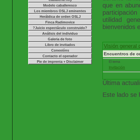
que en abund
Modelo caballeresco
Los miembros OSLJ eminentes
participaci
Heráldica de orden OSLJ
utilidad ge
Finca Radimovice
bienvenidos 
?Juicio espectáculo construido?
Análisis del individuo
Galeria de foto
Libro de invitados
Visión general 
Conexións
Encuentros de o
Contacto el operador
Pie de imprenta + Disclaimer
El tema
Invitación
Última actual
Este lado se