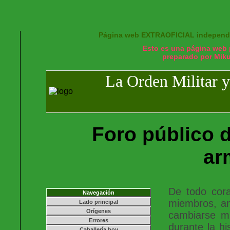
Página web EXTRAOFICIAL independie
Esto es una página web 
preparado por Miku
La Orden Militar y
Foro público d
ar
De todo cora
Navegación
miembros, am
Lado principal
Orígenes
cambiarse mu
Errores
durante la hi
Caballería hoy